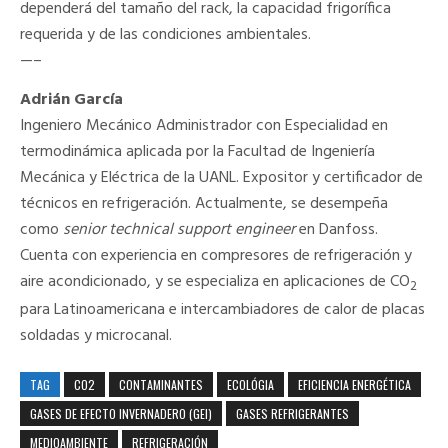
dependerá del tamaño del rack, la capacidad frigorífica
requerida y de las condiciones ambientales.
—–
Adrián García
Ingeniero Mecánico Administrador con Especialidad en
termodinámica aplicada por la Facultad de Ingeniería
Mecánica y Eléctrica de la UANL. Expositor y certificador de
técnicos en refrigeración. Actualmente, se desempeña
como
senior technical support engineer
en Danfoss.
Cuenta con experiencia en compresores de refrigeración y
aire acondicionado, y se especializa en aplicaciones de CO
2
para Latinoamericana e intercambiadores de calor de placas
soldadas y microcanal.
TAG
CO2
CONTAMINANTES
ECOLÓGIA
EFICIENCIA ENERGÉTICA
GASES DE EFECTO INVERNADERO (GEI)
GASES REFRIGERANTES
MEDIOAMBIENTE
REFRIGERACIÓN