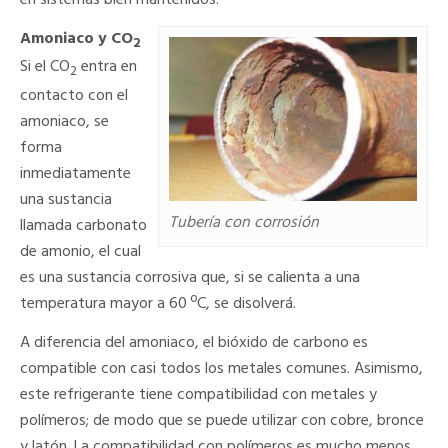
en sistemas bien mantenidos.
Amoniaco y CO
2
Si el CO
entra en
2
contacto con el
amoniaco, se
forma
inmediatamente
una sustancia
Tubería con corrosión
llamada carbonato
de amonio, el cual
es una sustancia corrosiva que, si se calienta a una
temperatura mayor a 60 ºC, se disolverá.
A diferencia del amoniaco, el bióxido de carbono es
compatible con casi todos los metales comunes. Asimismo,
este refrigerante tiene compatibilidad con metales y
polímeros; de modo que se puede utilizar con cobre, bronce
y latón. La compatibilidad con polímeros es mucho menos