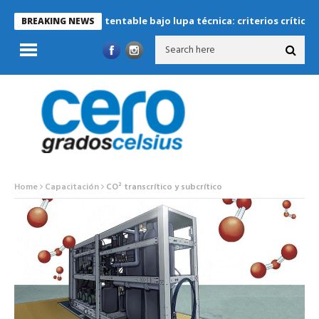
eración sustentable bajo lupa técnica: criterios críticos para dise
BREAKING NEWS
Home
Capacitación
CO² transcrítico y subcrítico