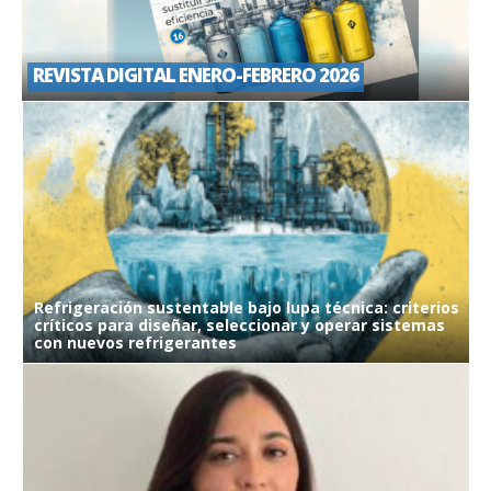
A
S
REVISTA DIGITAL ENERO-FEBRERO 2026
Refrigeración sustentable bajo lupa técnica: criterios
críticos para diseñar, seleccionar y operar sistemas
E
con nuevos refrigerantes
r