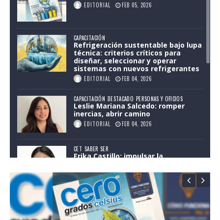
EDITORIAL
FEB 05, 2026
CAPACITACIÓN
Refrigeración sustentable bajo lupa
técnica: criterios críticos para
diseñar, seleccionar y operar
sistemas con nuevos refrigerantes
EDITORIAL
FEB 04, 2026
CAPACITACIÓN
DESTACADO
PERSONAS Y OFICIOS
Leslie Mariana Salcedo: romper
inercias, abrir camino
EDITORIAL
FEB 04, 2026
CET
SABER SER
Erika Castillo: impulsar la
profesionalización del HVAC
EDITORIAL
FEB 04, 2026
¿CÓMO FUNCIONA?
Aceites, compatibilidad y errores
silenciosos que acortan la vida del