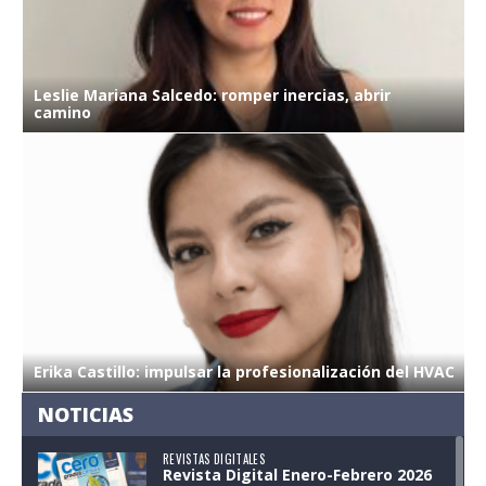
L
Leslie Mariana Salcedo: romper inercias, abrir
s
camino
o
L
Erika Castillo: impulsar la profesionalización del HVAC
c
NOTICIAS
REVISTAS DIGITALES
Revista Digital Enero-Febrero 2026