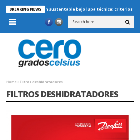
Refrigeración sustentable bajo lupa técnica: criterios crítico
BREAKING NEWS
Home
Filtros deshidratadores
FILTROS DESHIDRATADORES