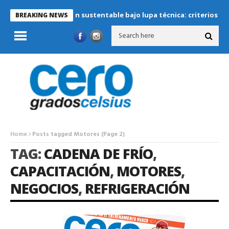
Refrigeración sustentable bajo lupa técnica: criterios crítico
BREAKING NEWS
Home
Posts tagged Motores
(Page 2)
TAG:
CADENA DE FRÍO
,
CAPACITACIÓN
,
MOTORES
,
NEGOCIOS
,
REFRIGERACIÓN