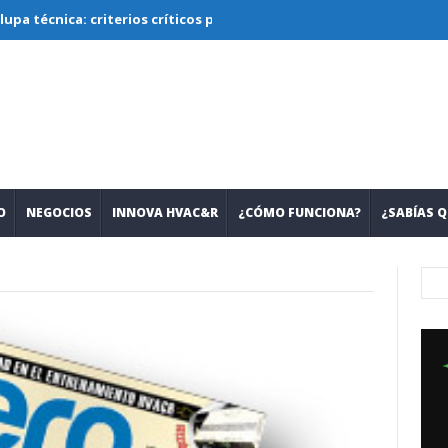
ca: criterios críticos para diseñar, seleccionar y operar sistemas 
O
NEGOCIOS
INNOVA HVAC&R
¿CÓMO FUNCIONA?
¿SABÍAS Q