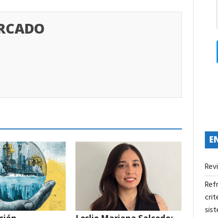
ERCADO
E
Rev
Refr
crit
sis