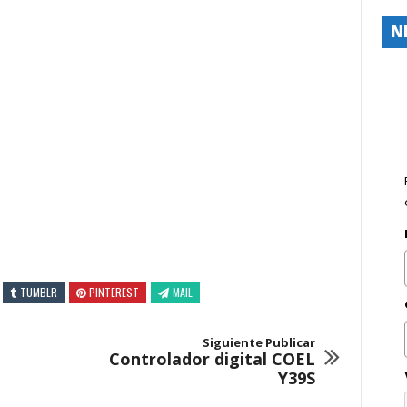
N
TUMBLR
PINTEREST
MAIL
Siguiente Publicar
Controlador digital COEL
Y39S