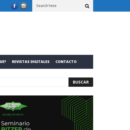
 nuevos refrigerantes
Leslie Mariana Salcedo: romper inercias, 
UE?
REVISTAS DIGITALES
CONTACTO