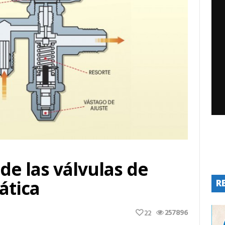
 de las válvulas de
ática
R
257896
22