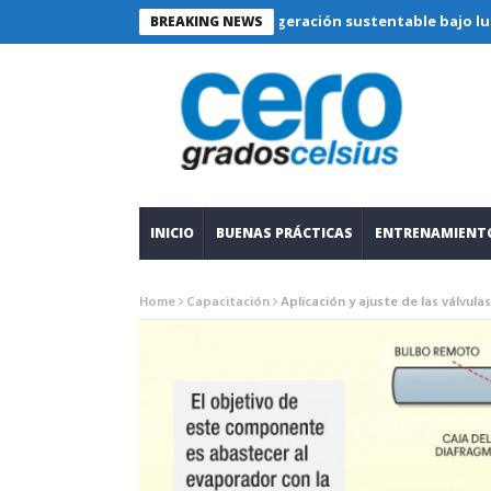
Refrigeración sustentable bajo lupa técnica:
BREAKING NEWS
INICIO
BUENAS PRÁCTICAS
ENTRENAMIENT
Home
Capacitación
Aplicación y ajuste de las válvul