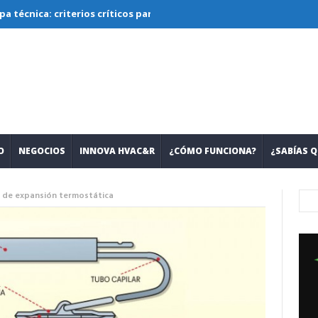
 criterios críticos para diseñar, seleccionar y operar sistemas con
O
NEGOCIOS
INNOVA HVAC&R
¿CÓMO FUNCIONA?
¿SABÍAS Q
as de expansión termostática