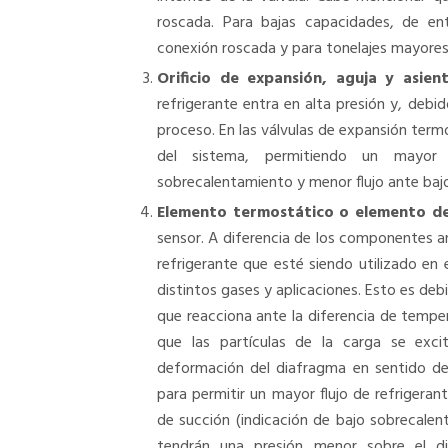
roscada. Para bajas capacidades, de en
conexión roscada y para tonelajes mayores
Orificio de expansión, aguja y asient
refrigerante entra en alta presión y, debid
proceso. En las válvulas de expansión term
del sistema, permitiendo un mayor f
sobrecalentamiento y menor flujo ante ba
Elemento termostático o elemento d
sensor. A diferencia de los componentes an
refrigerante que esté siendo utilizado en 
distintos gases y aplicaciones. Esto es de
que reacciona ante la diferencia de temper
que las partículas de la carga se exci
deformación del diafragma en sentido des
para permitir un mayor flujo de refrigerant
de succión (indicación de bajo sobrecalent
tendrán una presión menor sobre el d