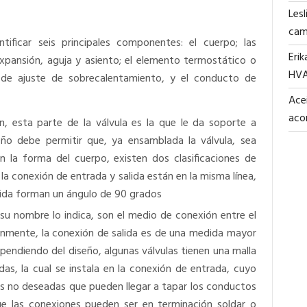
Lesl
cam
ificar seis principales componentes: el cuerpo; las
Erik
 expansión, aguja y asiento; el elemento termostático o
HV
 de ajuste de sobrecalentamiento, y el conducto de
Acei
aco
, esta parte de la válvula es la que le da soporte a
ño debe permitir que, ya ensamblada la válvula, sea
la forma del cuerpo, existen dos clasificaciones de
 la conexión de entrada y salida están en la misma línea,
alida forman un ángulo de 90 grados
u nombre lo indica, son el medio de conexión entre el
múnmente, la conexión de salida es de una medida mayor
ependiendo del diseño, algunas válvulas tienen una malla
idas, la cual se instala en la conexión de entrada, cuyo
as no deseadas que pueden llegar a tapar los conductos
ue las conexiones pueden ser en terminación soldar o