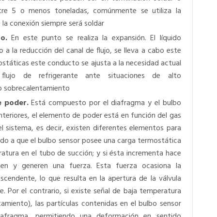
tre 5 o menos toneladas, comúnmente se utiliza la
 la conexión siempre será soldar
o.
En este punto se realiza la expansión. El líquido
o a la reducción del canal de flujo, se lleva a cabo este
ostáticas este conducto se ajusta a la necesidad actual
lujo de refrigerante ante situaciones de alto
jo sobrecalentamiento
e poder.
Está compuesto por el diafragma y el bulbo
teriores, el elemento de poder está en función del gas
el sistema, es decir, existen diferentes elementos para
bido a que el bulbo sensor posee una carga termostática
atura en el tubo de succión; y si ésta incrementa hace
ten y generen una fuerza. Esta fuerza ocasiona la
cendente, lo que resulta en la apertura de la válvula
e. Por el contrario, si existe señal de baja temperatura
amiento), las partículas contenidas en el bulbo sensor
iafragma, permitiendo una deformación en sentido