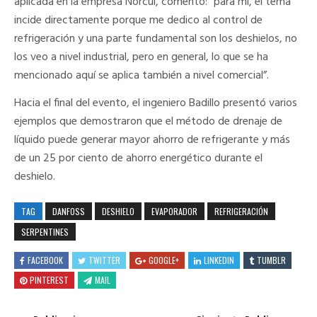
aplicada en la empresa Norcul, comentó: “para mí, el tema
incide directamente porque me dedico al control de
refrigeración y una parte fundamental son los deshielos, no
los veo a nivel industrial, pero en general, lo que se ha
mencionado aquí se aplica también a nivel comercial”.
Hacia el final del evento, el ingeniero Badillo presentó varios
ejemplos que demostraron que el método de drenaje de
líquido puede generar mayor ahorro de refrigerante y más
de un 25 por ciento de ahorro energético durante el
deshielo.
TAG
DANFOSS
DESHIELO
EVAPORADOR
REFRIGERACIÓN
SERPENTINES
FACEBOOK
TWITTER
GOOGLE+
LINKEDIN
TUMBLR
PINTEREST
MAIL