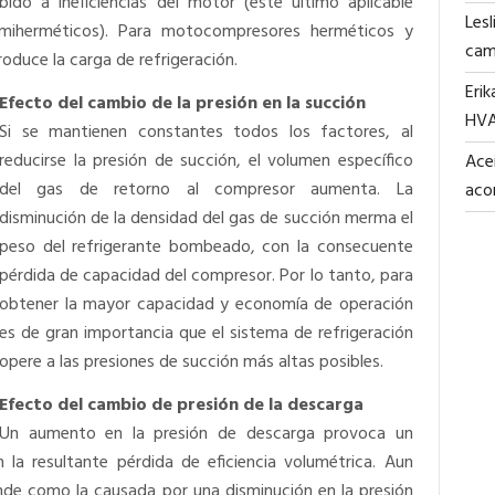
ido a ineficiencias del motor (este último aplicable
Lesl
miherméticos). Para motocompresores herméticos y
cam
roduce la carga de refrigeración.
Erik
Efecto del cambio de la presión en la succión
HV
Si se mantienen constantes todos los factores, al
reducirse la presión de succión, el volumen específico
Acei
del gas de retorno al compresor aumenta. La
aco
disminución de la densidad del gas de succión merma el
peso del refrigerante bombeado, con la consecuente
pérdida de capacidad del compresor. Por lo tanto, para
obtener la mayor capacidad y economía de operación
es de gran importancia que el sistema de refrigeración
opere a las presiones de succión más altas posibles.
Efecto del cambio de presión de la descarga
Un aumento en la presión de descarga provoca un
 la resultante pérdida de eficiencia volumétrica. Aun
nde como la causada por una disminución en la presión