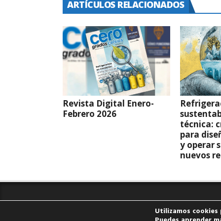
ARTÍCULOS RELACIONADOS
Revista Digital Enero-
Refrigera
Febrero 2026
sustentab
técnica: c
para dise
y operar 
nuevos re
Utilizamos cookies 
Copyright All rights reserved
Puedes aprender má