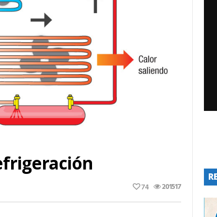
efrigeración
R
201517
74