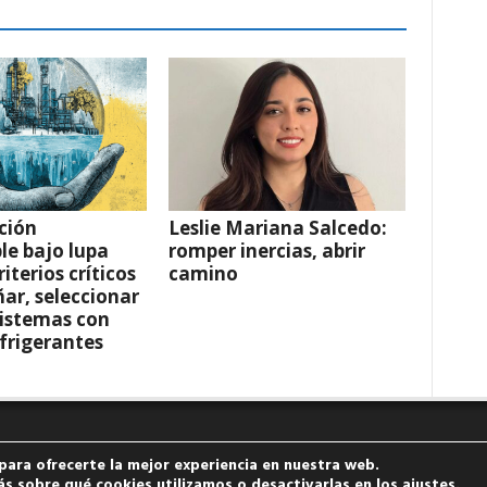
ción
Leslie Mariana Salcedo:
le bajo lupa
romper inercias, abrir
riterios críticos
camino
ñar, seleccionar
sistemas con
frigerantes
para ofrecerte la mejor experiencia en nuestra web.
s sobre qué cookies utilizamos o desactivarlas en los
ajustes
.