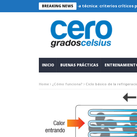
eración sustentable bajo lupa técnica: criterios críticos para dise
BREAKING NEWS
INICIO
BUENAS PRÁCTICAS
ENTRENAMIENT
Home
¿Cómo funciona?
Ciclo básico de la refrigeraci