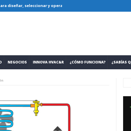
ñar, seleccionar y operar sistemas con nuevos refrigerantes
Les
O
NEGOCIOS
INNOVA HVAC&R
¿CÓMO FUNCIONA?
¿SABÍAS Q
ón