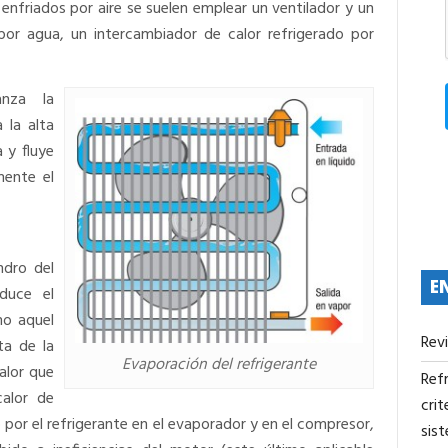
enfriados por aire se suelen emplear un ventilador y un
por agua, un intercambiador de calor refrigerado por
anza la
 la alta
 y fluye
mente el
ndro del
E
duce el
mo aquel
Rev
ta de la
Evaporación del refrigerante
alor que
Refr
calor de
crit
 por el refrigerante en el evaporador y en el compresor,
sis