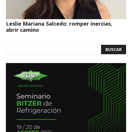
Leslie Mariana Salcedo: romper inercias,
abrir camino