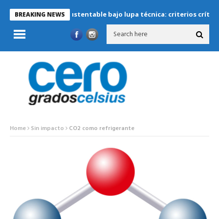
eración sustentable bajo lupa técnica: criterios críticos para dise
BREAKING NEWS
Home
Sin impacto
CO2 como refrigerante