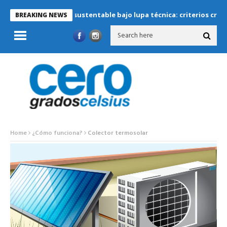
Refrigeración sustentable bajo lupa técnica: criterios críticos pa
BREAKING NEWS
Home
¿Cómo funciona?
Colector termosolar