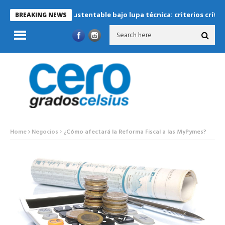
rigeración sustentable bajo lupa técnica: criterios críticos para 
BREAKING NEWS
Home
Negocios
¿Cómo afectará la Reforma Fiscal a las MyPymes?