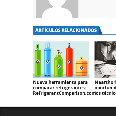
ARTÍCULOS RELACIONADOS
Nueva herramienta para
Nearshor
comparar refrigerantes:
oportunid
RefrigerantComparison.com
los técni