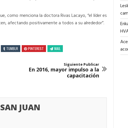
Lesl
cam
ue, como menciona la doctora Rivas Lacayo, “el líder es
icen, afectando positivamente a todos a su alrededor”.
Erik
HV
Acei
aco
TUMBLR
PINTEREST
MAIL
Siguiente Publicar
En 2016, mayor impulso a la
capacitación
SAN JUAN