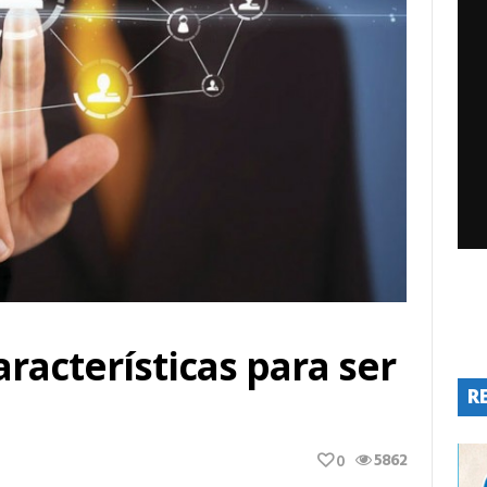
racterísticas para ser
R
5862
0