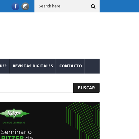
on nuevos refrigerantes
Leslie Mariana Salcedo: romper inercias,
UE?
REVISTAS DIGITALES
CONTACTO