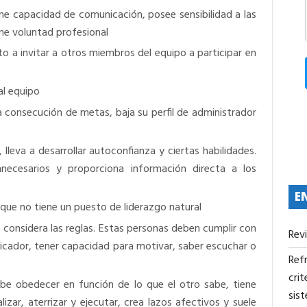
ene capacidad de comunicación, posee sensibilidad a las
ne voluntad profesional
rto a invitar a otros miembros del equipo a participar en
al equipo
a consecución de metas, baja su perfil de administrador
 lleva a desarrollar autoconfianza y ciertas habilidades.
nnecesarios y proporciona información directa a los
E
que no tiene un puesto de liderazgo natural
 considera las reglas. Estas personas deben cumplir con
Rev
icador, tener capacidad para motivar, saber escuchar o
Refr
crit
abe obedecer en función de lo que el otro sabe, tiene
sis
izar, aterrizar y ejecutar, crea lazos afectivos y suele