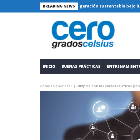
Refrigeración sustentable bajo lupa técnic
BREAKING NEWS
INICIO
BUENAS PRÁCTICAS
ENTRENAMIENT
Home
Saber ser
¿Cumples con las características para