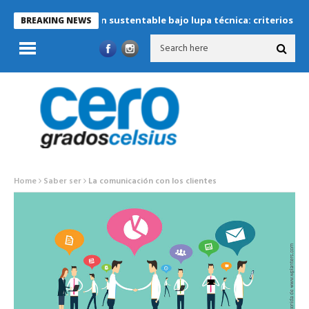
Refrigeración sustentable bajo lupa técnica: criterios críticos 
BREAKING NEWS
Home
Saber ser
La comunicación con los clientes