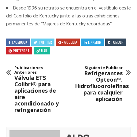
Desde 1996 su retrato se encuentra en el vestíbulo oeste
del Capitolio de Kentucky junto a las otras exhibiciones
permanentes de “Mujeres de Kentucky recordadas”.
FACEBOOK
TWITTER
GOOGLE+
LINKEDIN
TUMBLR
PINTEREST
MAIL
Publicaciones
Siguiente Publicar
Anteriores
Refrigerantes
Válvula ETS
Opteon™.
Colibri® para
Hidrofluoorolefinas
aplicaciones de
para cualquier
aire
aplicación
acondicionado y
refrigeración