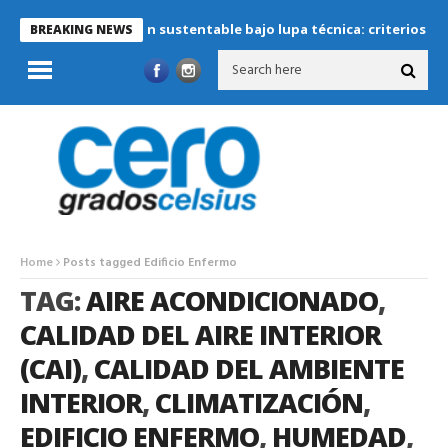
Refrigeración sustentable bajo lupa técnica: criterios críticos
BREAKING NEWS
Home
Posts tagged Edificio Enfermo
TAG:
AIRE ACONDICIONADO
,
CALIDAD DEL AIRE INTERIOR
(CAI)
,
CALIDAD DEL AMBIENTE
INTERIOR
,
CLIMATIZACIÓN
,
EDIFICIO ENFERMO
,
HUMEDAD
,