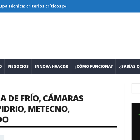
ca: criterios críticos para diseñar, seleccionar y operar sistemas
O
NEGOCIOS
INNOVA HVAC&R
¿CÓMO FUNCIONA?
¿SABÍAS Q
A DE FRÍO
,
CÁMARAS
VIDRIO
,
METECNO
,
DO