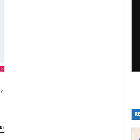
0
 y
R
ENT