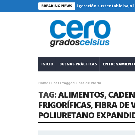
Refrigeración sustentable bajo lupa técni
BREAKING NEWS
INICIO
BUENAS PRÁCTICAS
ENTRENAMIENT
Home
Posts tagged Fibra de Vidrio
TAG:
ALIMENTOS
,
CADEN
FRIGORÍFICAS
,
FIBRA DE 
POLIURETANO EXPANDI