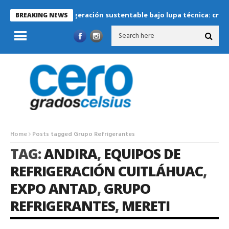
Refrigeración sustentable bajo lupa técnica: criterios cr
BREAKING NEWS
Home
Posts tagged Grupo Refrigerantes
TAG:
ANDIRA
,
EQUIPOS DE
REFRIGERACIÓN CUITLÁHUAC
,
EXPO ANTAD
,
GRUPO
REFRIGERANTES
,
MERETI