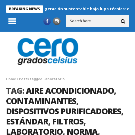
Refrigeración sustentable bajo lupa técnica: criterios c
BREAKING NEWS
Home
Posts tagged Laboratorio
TAG:
AIRE ACONDICIONADO
,
CONTAMINANTES
,
DISPOSITIVOS PURIFICADORES
,
ESTÁNDAR
,
FILTROS
,
LABORATORIO
,
NORMA
,