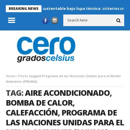
Refrigeración sustentable bajo lupa técnica: criterios críticos pa
BREAKING NEWS
Home
Posts tagged Programa de las Naciones Unidas para el Medio
Ambiente (PNUMA)
TAG:
AIRE ACONDICIONADO
,
BOMBA DE CALOR
,
CALEFACCIÓN
,
PROGRAMA DE
LAS NACIONES UNIDAS PARA EL