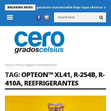
Refrigeración sustentable bajo lupa técnica: criterios c
BREAKING NEWS
Home
Posts tagged reefrigerantes
TAG:
OPTEON™ XL41
,
R-254B
,
R-
410A
,
REEFRIGERANTES