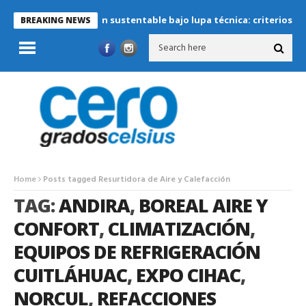
Refrigeración sustentable bajo lupa técnica: criterios crític
BREAKING NEWS
Home
Posts tagged Resurtidora de Aire y Calefacción
TAG:
ANDIRA
,
BOREAL AIRE Y
CONFORT
,
CLIMATIZACIÓN
,
EQUIPOS DE REFRIGERACIÓN
CUITLÁHUAC
,
EXPO CIHAC
,
NORCUL
,
REFACCIONES