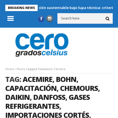
Refrigeración sustentable bajo lupa técnica: criterios críti
BREAKING NEWS
Home
Posts tagged Seminario Técnico
TAG:
ACEMIRE
,
BOHN
,
CAPACITACIÓN
,
CHEMOURS
,
DAIKIN
,
DANFOSS
,
GASES
REFRIGERANTES
,
IMPORTACIONES CORTÉS
,