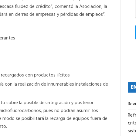
scasa fluidez de crédito”, comentó la Asociación, la
dará en cierres de empresas y pérdidas de empleos”.
gerantes
 recargados con productos ilícitos
a con la realización de innumerables instalaciones de
E
rtó sobre la posible desintegración y posterior
Rev
s hidrofluorocarbonos, pues no podrán asumir los
Refr
modo se posibilitará la recarga de equipos fuera de
crit
nto.
sis