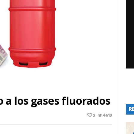
a los gases fluorados
R
4619
0