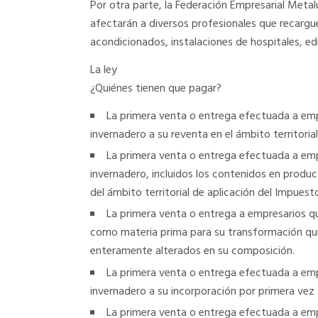
Por otra parte, la Federación Empresarial Meta
afectarán a diversos profesionales que recarg
acondicionados, instalaciones de hospitales, edi
La ley
¿Quiénes tienen que pagar?
La primera venta o entrega efectuada a emp
invernadero a su reventa en el ámbito territorial
La primera venta o entrega efectuada a emp
invernadero, incluidos los contenidos en product
del ámbito territorial de aplicación del Impuest
La primera venta o entrega a empresarios q
como materia prima para su transformación quí
enteramente alterados en su composición.
La primera venta o entrega efectuada a emp
invernadero a su incorporación por primera vez
La primera venta o entrega efectuada a emp