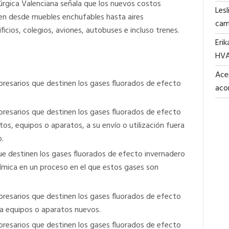
lúrgica Valenciana señala que los nuevos costos
Lesl
uen desde muebles enchufables hasta aires
cam
ficios, colegios, aviones, autobuses e incluso trenes.
Erik
HV
Acei
resarios que destinen los gases fluorados de efecto
aco
resarios que destinen los gases fluorados de efecto
os, equipos o aparatos, a su envío o utilización fuera
o.
ue destinen los gases fluorados de efecto invernadero
mica en un proceso en el que estos gases son
resarios que destinen los gases fluorados de efecto
 a equipos o aparatos nuevos.
resarios que destinen los gases fluorados de efecto