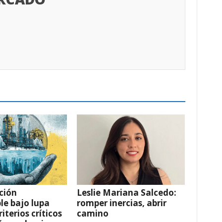
ción
Leslie Mariana Salcedo:
le bajo lupa
romper inercias, abrir
riterios críticos
camino