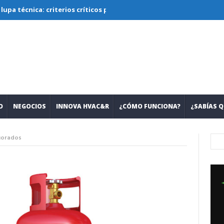
ca: criterios críticos para diseñar, seleccionar y operar sistemas 
O
NEGOCIOS
INNOVA HVAC&R
¿CÓMO FUNCIONA?
¿SABÍAS Q
luorados