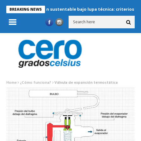
Refrigeración sustentable bajo lupa técnica: criterios críti
BREAKING NEWS
Home
¿Cómo funciona?
Válvula de expansión termostática