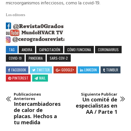
microorganismos infecciosos, como la covid-19.
Los editores
TAG
ANDIRA
CAPACITACIÓN
CÓMO FUNCIONA
CORONAVIRUS
COVID-19
PANDEMIA
SARS-COV-2
FACEBOOK
TWITTER
GOOGLE+
LINKEDIN
TUMBLR
PINTEREST
MAIL
Publicaciones
Siguiente Publicar
Anteriores
Un comité de
Intercambiadores
especialistas en
de calor de
AA / Parte 1
placas. Hechos a
tu medida