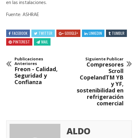
en las instalaciones.
Fuente: ASHRAE
FACEBOOK
TWITTER
GOOGLE+
LINKEDIN
TUMBLR
PINTEREST
MAIL
Publicaciones
Siguiente Publicar
Anteriores
Compresores
Freon - Calidad,
Scroll
Seguridad y
CopelandTM YB
Confianza
y YF,
sostenibilidad en
refrigeración
comercial
ALDO