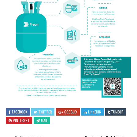
FACEBOOK
TWITTER
GOOGLE+
LINKEDIN
TUMBLR
PINTEREST
MAIL