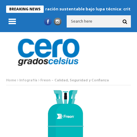
Refrigeración sustentable bajo lupa técnica: criterios crítico
BREAKING NEWS
Home
Infografía
Freon – Calidad, Seguridad y Confianza