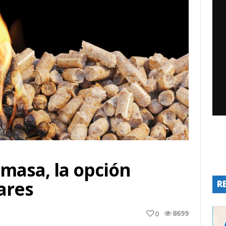
omasa, la opción
ares
R
8699
0