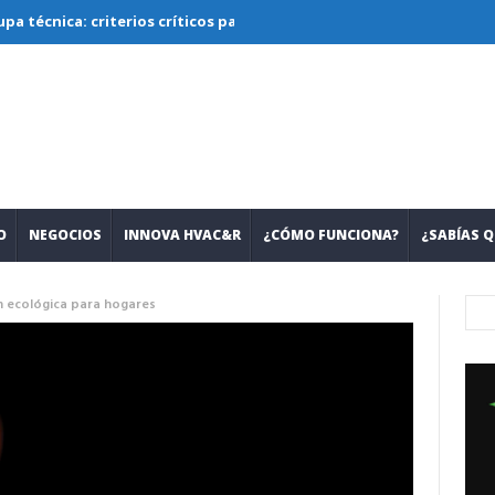
a: criterios críticos para diseñar, seleccionar y operar sistemas c
O
NEGOCIOS
INNOVA HVAC&R
¿CÓMO FUNCIONA?
¿SABÍAS Q
n ecológica para hogares