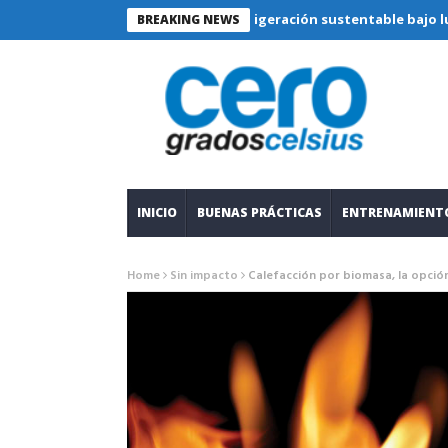
Refrigeración sustentable bajo lupa técnic
BREAKING NEWS
INICIO
BUENAS PRÁCTICAS
ENTRENAMIENT
Home
Sin impacto
Calefacción por biomasa, la opció