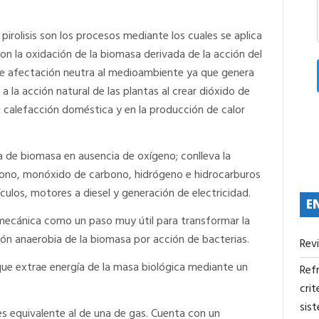
irolisis son los procesos mediante los cuales se aplica
con la oxidación de la biomasa derivada de la acción del
de afectación neutra al medioambiente ya que genera
 la acción natural de las plantas al crear dióxido de
e calefacción doméstica y en la producción de calor
ta de biomasa en ausencia de oxígeno; conlleva la
rbono, monóxido de carbono, hidrógeno e hidrocarburos
ículos, motores a diesel y generación de electricidad.
E
 mecánica como un paso muy útil para transformar la
ón anaerobia de la biomasa por acción de bacterias.
Rev
que extrae energía de la masa biológica mediante un
Refr
crit
sis
s equivalente al de una de gas. Cuenta con un