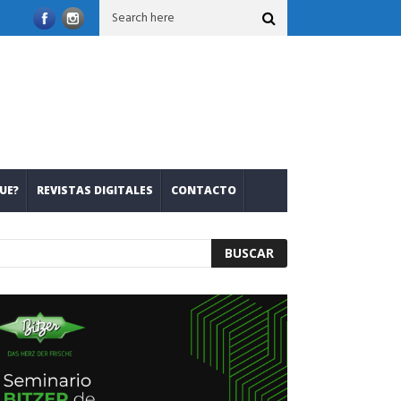
on nuevos refrigerantes
Leslie Mariana Salcedo: romper inercias
UE?
REVISTAS DIGITALES
CONTACTO