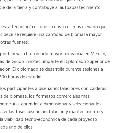
eo, por ser un recurso renovable que está
ie de la tierra y contribuye al autoabastecimiento
a esta tecnología es que su costo es más elevado que
 es decir se requiere una cantidad de biomasa mayor
otras fuentes.
a por biomasa ha tomado mayor relevancia en México,
cas de Grupo Innotec, imparte el Diplomado Superior de
ación. El diplomado se desarrolla durante sesiones a
200 horas de estudio.
 los participantes a diseñar instalaciones con calderas
os de biomasa, los formatos comerciales más
energética, aprender a dimensionar y seleccionar los
ocer las fases diseño, instalación y mantenimiento y
r la viabilidad tecno-económica de cada proyecto
ada uno de ellos.