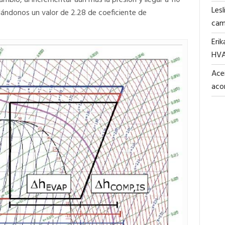
ambio, al incrementar aún más la presión y llegar a 110
Lesl
dándonos un valor de 2.28 de coeficiente de
cam
Erik
HV
Acei
aco