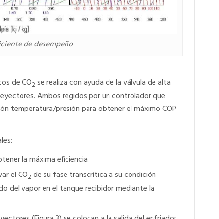
ficiente de desempeño
icos de CO
se realiza con ayuda de la válvula de alta
2
ltieyectores. Ambos regidos por un controlador que
ción temperatura/presión para obtener el máximo COP
les:
btener la máxima eficiencia.
var el CO
de su fase transcrítica a su condición
2
ido del vapor en el tanque recibidor mediante la
yectores (Figura 3) se colocan a la salida del enfriador