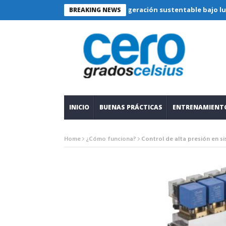
Refrigeración sustentable bajo lupa técnica: c
BREAKING NEWS
INICIO
BUENAS PRÁCTICAS
ENTRENAMIENT
Home
¿Cómo funciona?
Control de alta presión en s