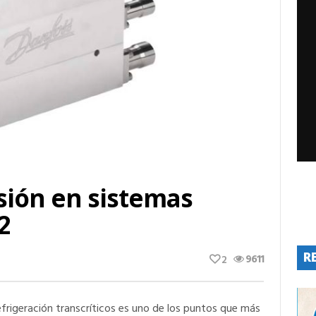
esión en sistemas
2
R
9611
2
efrigeración transcríticos es uno de los puntos que más