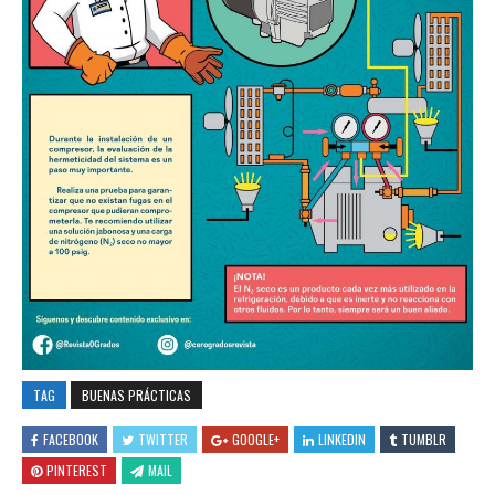
TAG
BUENAS PRÁCTICAS
FACEBOOK
TWITTER
GOOGLE+
LINKEDIN
TUMBLR
PINTEREST
MAIL