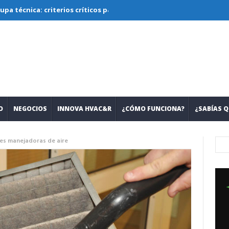
a: criterios críticos para diseñar, seleccionar y operar sistemas c
O
NEGOCIOS
INNOVA HVAC&R
¿CÓMO FUNCIONA?
¿SABÍAS Q
es manejadoras de aire