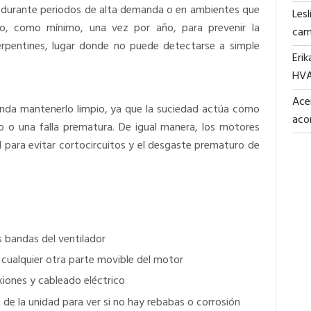
s durante periodos de alta demanda o en ambientes que
Lesl
rlo, como mínimo, una vez por año, para prevenir la
cam
erpentines, lugar donde no puede detectarse a simple
Erik
HV
Acei
enda mantenerlo limpio, ya que la suciedad actúa como
aco
o o una falla prematura. De igual manera, los motores
para evitar cortocircuitos y el desgaste prematuro de
s bandas del ventilador
 cualquier otra parte movible del motor
xiones y cableado eléctrico
 de la unidad para ver si no hay rebabas o corrosión