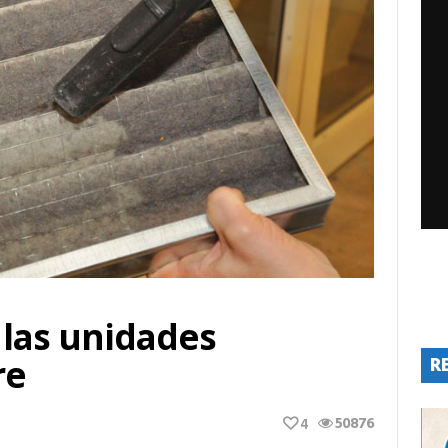
las unidades
re
R
50876
4