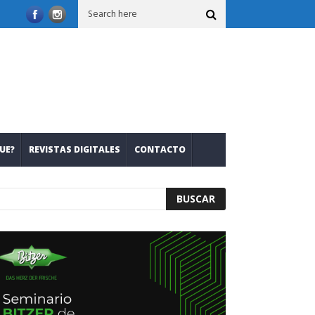
on nuevos refrigerantes
Leslie Mariana Salcedo: romper inercias
UE?
REVISTAS DIGITALES
CONTACTO