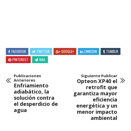
FACEBOOK
TWITTER
GOOGLE+
LINKEDIN
TUMBLR
PINTEREST
MAIL
Publicaciones
Siguiente Publicar
Anteriores
Opteon XP40 el
Enfriamiento
retrofit que
adiabático, la
garantiza mayor
solución contra
eficiencia
el desperdicio de
energética y un
agua
menor impacto
ambiental