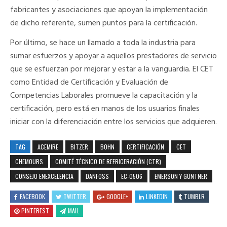
fabricantes y asociaciones que apoyan la implementación
de dicho referente, sumen puntos para la certificación.
Por último, se hace un llamado a toda la industria para
sumar esfuerzos y apoyar a aquellos prestadores de servicio
que se esfuerzan por mejorar y estar a la vanguardia. El CET
como Entidad de Certificación y Evaluación de
Competencias Laborales promueve la capacitación y la
certificación, pero está en manos de los usuarios finales
iniciar con la diferenciación entre los servicios que adquieren.
TAG
ACEMIRE
BITZER
BOHN
CERTIFICACIÓN
CET
CHEMOURS
COMITÉ TÉCNICO DE REFRIGERACIÓN (CTR)
CONSEJO ENEXCELENCIA
DANFOSS
EC-0506
EMERSON Y GÜNTNER
FACEBOOK
TWITTER
GOOGLE+
LINKEDIN
TUMBLR
PINTEREST
MAIL