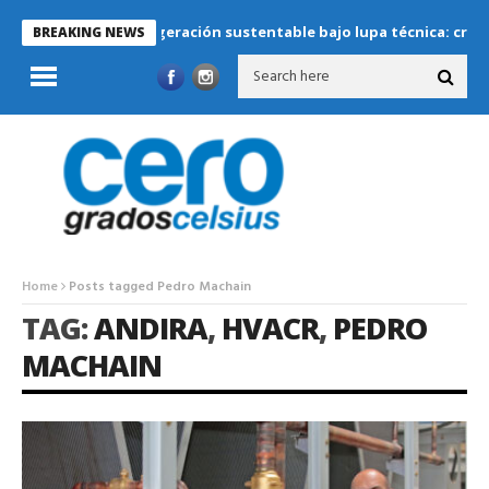
Refrigeración sustentable bajo lupa técnica: criterios c
BREAKING NEWS
Home
Posts tagged Pedro Machain
TAG:
ANDIRA
,
HVACR
,
PEDRO
MACHAIN