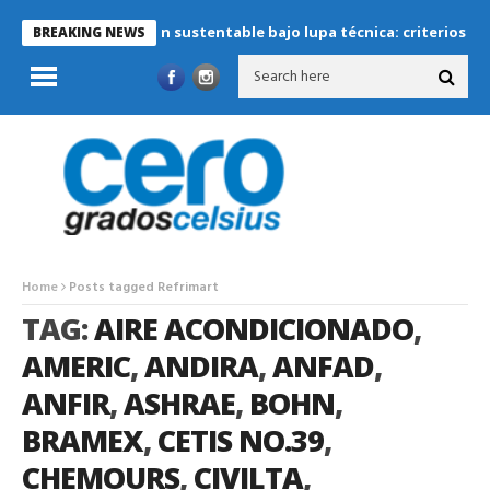
Refrigeración sustentable bajo lupa técnica: criterios crítico
BREAKING NEWS
Home
Posts tagged Refrimart
TAG:
AIRE ACONDICIONADO
,
AMERIC
,
ANDIRA
,
ANFAD
,
ANFIR
,
ASHRAE
,
BOHN
,
BRAMEX
,
CETIS NO.39
,
CHEMOURS
,
CIVILTA
,