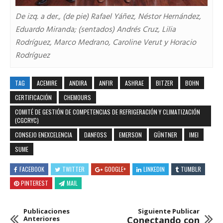
De izq. a der., (de pie) Rafael Yáñez, Néstor Hernández,
Eduardo Miranda; (sentados) Andrés Cruz, Lilia
Rodríguez, Marco Medrano, Caroline Verut y Horacio
Rodríguez
TAG
ACEMIRE
ANDIRA
ANFIR
ASHRAE
BITZER
BOHN
CERTIFICACIÓN
CHEMOURS
COMITÉ DE GESTIÓN DE COMPETENCIAS DE REFRIGERACIÓN Y CLIMATIZACIÓN
(CGCRYC)
CONSEJO ENEXCELENCIA
DANFOSS
EMERSON
GÜNTNER
IMEI
SUME
FACEBOOK
TWITTER
GOOGLE+
LINKEDIN
TUMBLR
PINTEREST
MAIL
Publicaciones
Siguiente Publicar
Anteriores
Conectando con