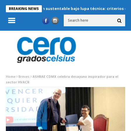
Refrigeración sustentable bajo lupa técnica: criterios críticos p
BREAKING NEWS
Home
Breves
ASHRAE CDMX celebra desayuno inspirador para el
sector HVACR