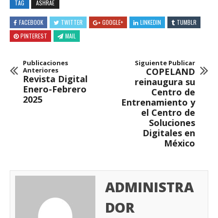
TAG
ASHRAE
FACEBOOK
TWITTER
GOOGLE+
LINKEDIN
TUMBLR
PINTEREST
MAIL
Publicaciones
Siguiente Publicar
Anteriores
COPELAND
Revista Digital
reinaugura su
Enero-Febrero
Centro de
2025
Entrenamiento y
el Centro de
Soluciones
Digitales en
México
ADMINISTRA
DOR