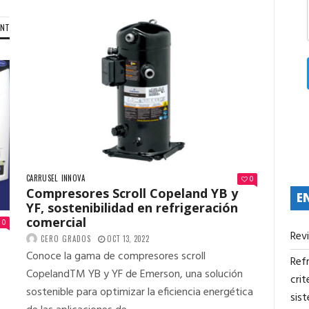
ENT
CARRUSEL
INNOVA
0
Compresores Scroll Copeland YB y
E
YF, sostenibilidad en refrigeración
comercial
0
Rev
CERO GRADOS
OCT 13, 2022
Conoce la gama de compresores scroll
Refr
CopelandTM YB y YF de Emerson, una solución
crit
sostenible para optimizar la eficiencia energética
sis