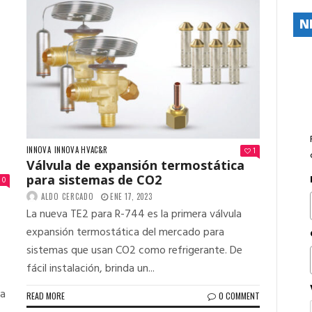
N
INNOVA
INNOVA HVAC&R
1
Válvula de expansión termostática
para sistemas de CO2
0
ALDO CERCADO
ENE 17, 2023
n
La nueva TE2 para R-744 es la primera válvula
expansión termostática del mercado para
sistemas que usan CO2 como refrigerante. De
fácil instalación, brinda un...
ca
READ MORE
0 COMMENT