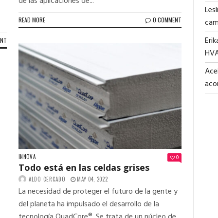
de las aplicaciones de...
Lesl
READ MORE
0 COMMENT
cam
Erik
ENT
HV
Acei
aco
INNOVA
0
Todo está en las celdas grises
ALDO CERCADO
MAY 04, 2022
La necesidad de proteger el futuro de la gente y
del planeta ha impulsado el desarrollo de la
tecnología QuadCore®. Se trata de un núcleo de