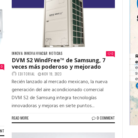
INNOVA
INNOVA HVAC&R
NOTICIAS
0
DVM S2 WindFree™ de Samsung, 7
veces más poderoso y mejorado
0
EDITORIAL
NOV 19, 2023
Recién lanzado al mercado mexicano, la nueva
generación del aire acondicionado comercial
DVM S2 de Samsung integra tecnologías
innovadoras y mejoras en siete puntos...
READ MORE
0 COMMENT
ENT