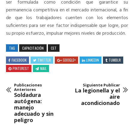
ser formulada como condición que garantice su
permanencia competitiva en el mercado internacional, a fin
de que los trabajadores cuenten con los elementos
suficientes para ser ese factor indispensable que logre, por
su propio esfuerzo, impulsar mejores niveles de producción.
TAG
CAPACITACIÓN
CET
FACEBOOK
TWITTER
GOOGLE+
LINKEDIN
TUMBLR
PINTEREST
MAIL
Publicaciones
Siguiente Publicar
Anteriores
La legionella y el
Soldadura
aire
autógena:
acondicionado
manejo
adecuado y sin
peligro