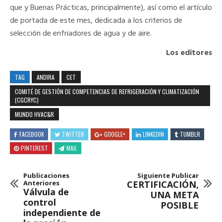
que y Buenas Prácticas, principalmente), así como el artículo
de portada de este mes, dedicada a los criterios de
selección de enfriadores de agua y de aire.
Los editores
TAG
ANDIRA
CET
COMITÉ DE GESTIÓN DE COMPETENCIAS DE REFRIGERACIÓN Y CLIMATIZACIÓN
(CGCRYC)
MUNDO HVAC&R
FACEBOOK
TWITTER
GOOGLE+
LINKEDIN
TUMBLR
PINTEREST
MAIL
Publicaciones
Siguiente Publicar
Anteriores
CERTIFICACIÓN,
Válvula de
UNA META
control
POSIBLE
independiente de