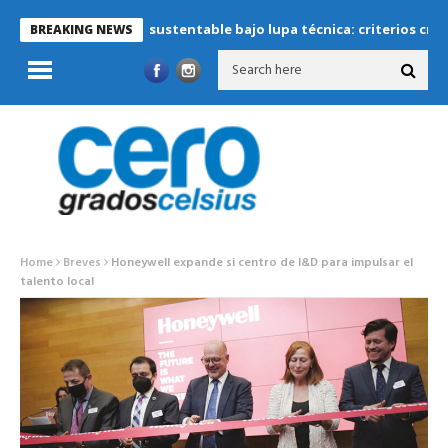
Refrigeración sustentable bajo lupa técnica: criterios críticos p
BREAKING NEWS
Home
Breves
Honeywell expande si centro de I&D para impulsar el
talento local