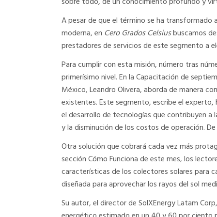
sobre todo, de un conocimiento profundo y vir
A pesar de que el término se ha transformado a l
moderna, en
Cero Grados Celsius
buscamos desa
prestadores de servicios de este segmento a ele
Para cumplir con esta misión, número tras nú
primerísimo nivel. En la Capacitación de septiem
México, Leandro Olivera, aborda de manera com
existentes. Este segmento, escribe el experto,
el desarrollo de tecnologías que contribuyen a 
y la disminución de los costos de operación. De 
Otra solución que cobrará cada vez más protagon
sección Cómo Funciona de este mes, los lectore
características de los colectores solares para 
diseñada para aprovechar los rayos del sol medi
Su autor, el director de SolXEnergy Latam Corp, 
energético estimado en un 40 y 60 por ciento p