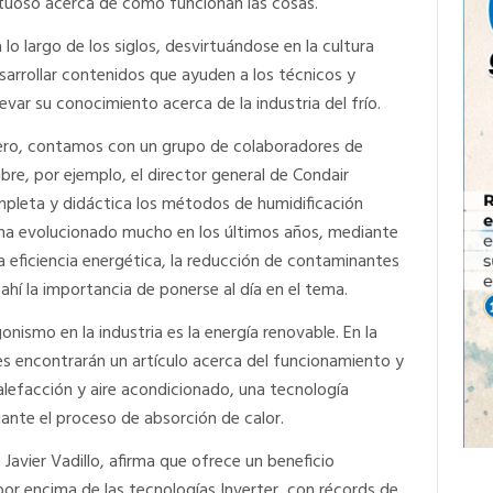
tuoso acerca de cómo funcionan las cosas.
o largo de los siglos, desvirtuándose en la cultura
rrollar contenidos que ayuden a los técnicos y
var su conocimiento acerca de la industria del frío.
mero, contamos con un grupo de colaboradores de
bre, por ejemplo, el director general de Condair
pleta y didáctica los métodos de humidificación
 ha evolucionado mucho en los últimos años, mediante
la eficiencia energética, la reducción de contaminantes
ahí la importancia de ponerse al día en el tema.
ismo en la industria es la energía renovable. En la
s encontrarán un artículo acerca del funcionamiento y
calefacción y aire acondicionado, una tecnología
ante el proceso de absorción de calor.
Javier Vadillo, afirma que ofrece un beneficio
or encima de las tecnologías Inverter, con récords de