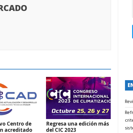
ERCADO
E
Rev
Refr
crit
vo Centro de
Regresa una edición más
sis
n acreditado
del CIC 2023