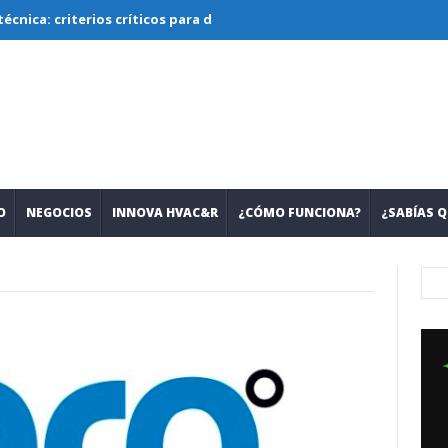
riterios críticos para diseñar, seleccionar y operar sistemas con 
O
NEGOCIOS
INNOVA HVAC&R
¿CÓMO FUNCIONA?
¿SABÍAS Q