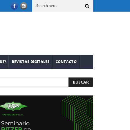
nuevos refrigerantes
Leslie Mariana Salcedo: romper inercias, ab
UE?
REVISTAS DIGITALES
CONTACTO