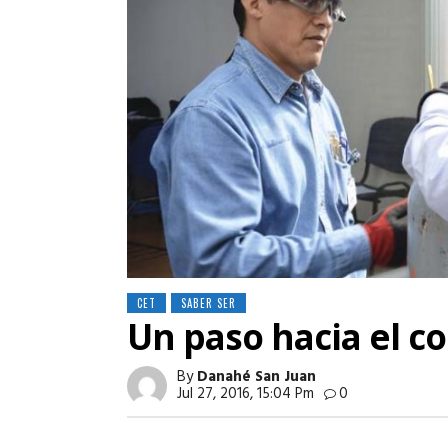
CET
SABER SER
Un paso hacia el c
By
Danahé San Juan
Jul 27, 2016, 15:04 Pm
0