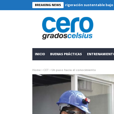
Refrigeración sustentable bajo lupa técni
BREAKING NEWS
INICIO
BUENAS PRÁCTICAS
ENTRENAMIENT
Home
CET
Un paso hacia el conocimiento