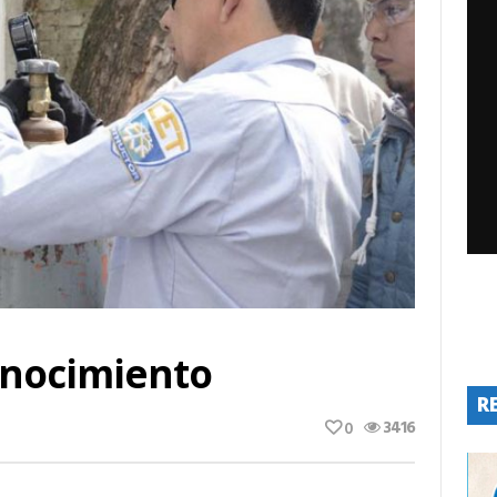
onocimiento
R
3416
0