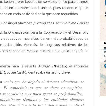
acitación a prestadores de servicios tanto para quienes
tenecen a empresas del sector, pues reconoce que el
ados en cada actividad en la que sean requeridos
Por Ángel Martínez / Fotografías: archivo
Cero Grados
5
, la Organización para la Cooperación y el Desarrollo
es educativos más altos tienen más probabilidades de
 educación. Además, los ingresos relativos de los
y esto sucede en México aún más que en la mayoría de
evista para la revista
Mundo HVAC&R
, el entonces
CET)
, Josué Cantú, destacaba un hecho clave:
 vacío que ha dejado el sistema educativo: se
. El conocimiento que se tiene es empírico,
n generación: muy poca gente se profesionaliza.
nocimientos técnicos y las entidades técnicas
ico. Nos dejan a la iniciativa privada todo el