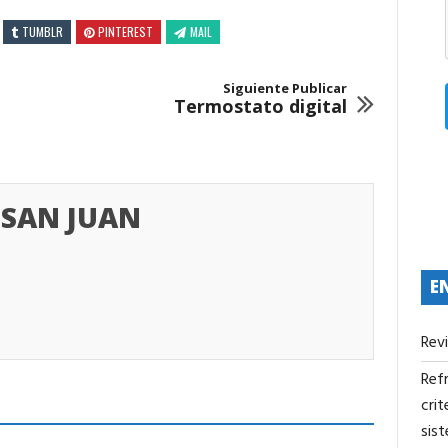
TUMBLR
PINTEREST
MAIL
Siguiente Publicar
Termostato digital
SAN JUAN
E
Rev
Refr
crit
sis