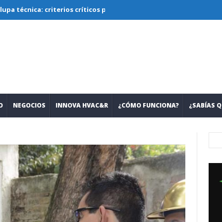
ca: criterios críticos para diseñar, seleccionar y operar sistemas 
O
NEGOCIOS
INNOVA HVAC&R
¿CÓMO FUNCIONA?
¿SABÍAS Q